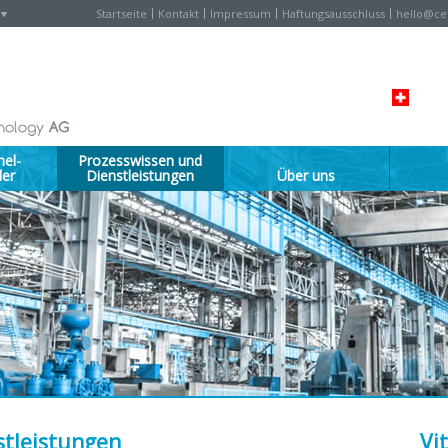
Startseite
Kontakt
Impressum
Haftungsausschluss
hello@cet
el-
Prozesswissen und
ler
Dienstleistungen
Über uns
stleistungen
Vit