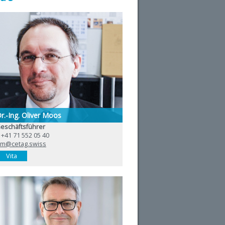
r.-Ing. Oliver Moos
eschäftsführer
 +41 71 552 05 40
m@cetag.swiss
Vita