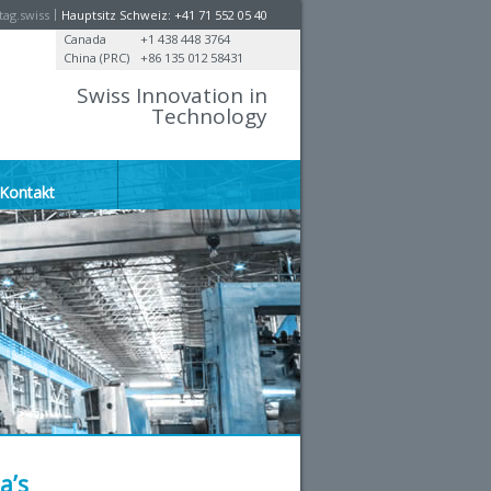
ag.swiss
Hauptsitz Schweiz: +41 71 552 05 40
Canada
+1 438 448 3764
China (PRC)
+86 135 012 58431
Swiss Innovation in
Technology
Kontakt
a’s