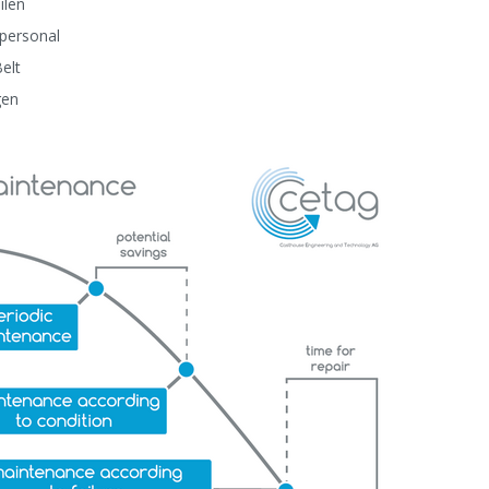
ilen
personal
elt
gen