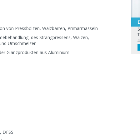
D
tion von Pressbolzen, Walzbarren, Primärmasseln
S
T
mebehandlung, des Strangpressens, Walzen,
a
g und Umschmelzen
der Glanzprodukten aus Aluminium
, DFSS