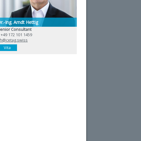
r.-Ing. Arndt Hettig
enior Consultant
 +49 172 101 1459
h@cetag.swiss
Vita